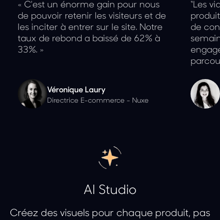
« C'est un énorme gain pour nous
“Les v
de pouvoir retenir les visiteurs et de
produi
les inciter à entrer sur le site. Notre
de con
taux de rebond a baissé de 62% à
semaine
33%. »
engage
parcou
Véronique Laury
Directrice E-commerce - Nuxe
AI Studio
Créez des visuels pour chaque produit, pas