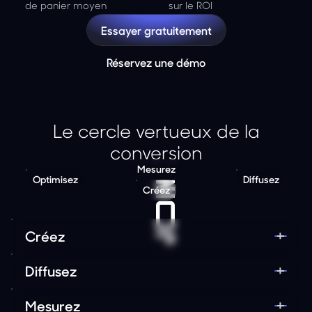
de panier moyen
sur le ROI
Essayer gratuitement
Réservez une démo
Le cercle vertueux de la
conversion
Mesurez
Optimisez
Diffusez
Créez
Créez
Générez du contenu pour chaque produit, en un
Diffusez
clic.
Augmentez vos conversions sur votre site, vos
Mesurez
emails, votre app et les moteurs IA.