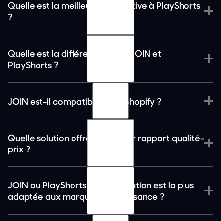
Quelle est la meilleure alternative à PlayShorts
?
alternatives les plus
complètes à PlayShorts
Quelle est la différence entre JOIN et
PlayShorts ?
JOIN est-il compatible avec Shopify ?
Quelle solution offre le meilleur rapport qualité-
prix ?
JOIN ou PlayShorts : quelle solution est la plus
adaptée aux marques en croissance ?