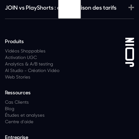
JOIN vs PlayShorts : comparaison des tarifs
Produits
Vidéos Shoppables
Activation UGC
Analytics
&
A/B testing
AI Studio - Création Vidéo
Web Stories
Ressources
Cas Clients
Blog
Études et analyses
Centre d'aide
Entreprise