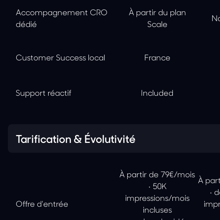
Accompagnement CRO
À partir du plan
No
dédié
Scale
Customer Success local
France
Support réactif
Included
Tarification & Évolutivité
À partir de 79€/mois
À par
• 50K
• 
impressions/mois
Offre d'entrée
impr
incluses