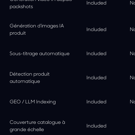
Included
No
packshots
Génération d'images IA
Included
No
produit
Sous-titrage automatique
Included
No
Détection produit
Included
No
automatique
GEO / LLM Indexing
Included
No
Couverture catalogue à
Included
grande échelle