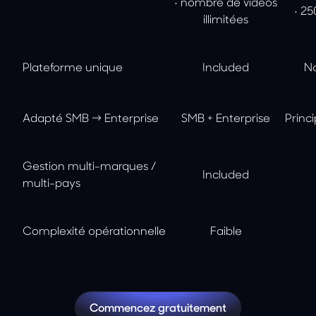
• nombre de vidéos
• 2
illimitées
Plateforme unique
Included
No
Adapté SMB → Enterprise
SMB + Enterprise
Princ
Gestion multi-marques /
Included
multi-pays
Complexité opérationnelle
Faible
Commencez gratuitement