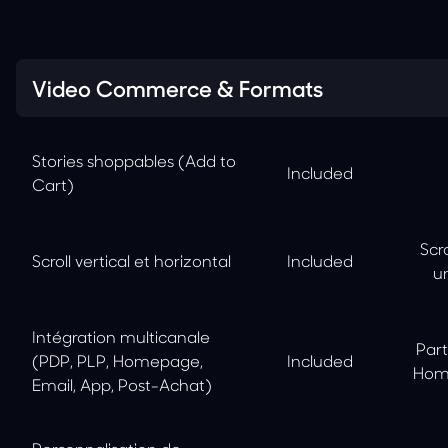
Feature
Starter
Growth
Scale
Video Commerce & Formats
Stories shoppables (Add to
Included
Cart)
Scr
Scroll vertical et horizontal
Included
u
Intégration multicanale
Part
(PDP, PLP, Homepage,
Included
Hom
Email, App, Post-Achat)