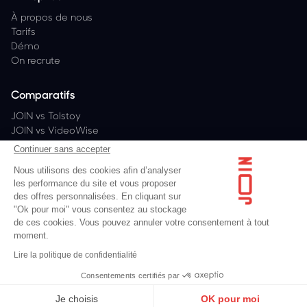
À propos de nous
Tarifs
Démo
On recrute
Comparatifs
JOIN vs Tolstoy
JOIN vs VideoWise
JOIN vs PlayShorts
Continuer sans accepter
JOIN vs Bambuser
Nous utilisons des cookies afin d’analyser
les performance du site et vous proposer
des offres personnalisées. En cliquant sur
"Ok pour moi" vous consentez au stockage
Conditions générales
de ces cookies. Vous pouvez annuler votre consentement à tout
moment.
Mentions légales
Lire la politique de confidentialité
Politique de confidentialité
Consentements certifiés par
Langue
©JOIN
Je choisis
OK pour moi