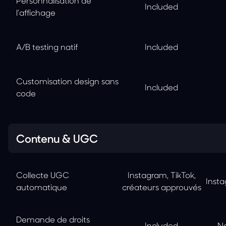
Personnalisation de
Included
l'affichage
A/B testing natif
Included
Customisation design sans
Included
code
Contenu & UGC
Collecte UGC
Instagram, TikTok,
Insta
automatique
créateurs approuvés
Demande de droits
Included
No