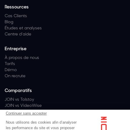
Ressources
Cas Clients
Blog
Études et analyses
Centre d'aide
Entreprise
À propos de nous
Tarifs
Démo
On recrute
Comparatifs
JOIN vs Tolstoy
JOIN vs VideoWise
JOIN vs PlayShorts
Continuer sans accepter
JOIN vs Bambuser
Nous utilisons des cookies afin d’analyser
les performance du site et vous proposer