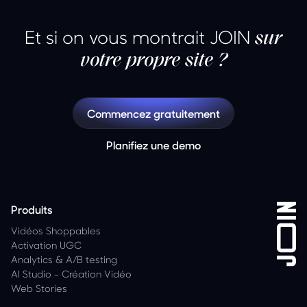
Et si on vous montrait JOIN
sur
votre propre site ?
Commencez gratuitement
Planifiez une demo
Produits
Vidéos Shoppables
Activation UGC
Analytics
&
A/B testing
AI Studio - Création Vidéo
Web Stories