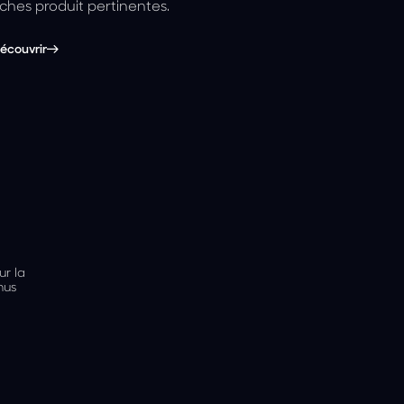
iches produit pertinentes.
écouvrir
r la
nus