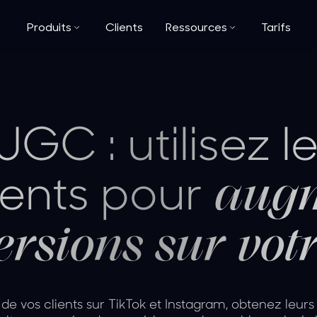
Produits
Clients
Ressources
Tarifs
UGC : utilisez 
ients pour
augm
rsions sur votr
 de vos clients sur TikTok et Instagram, obtenez leurs d