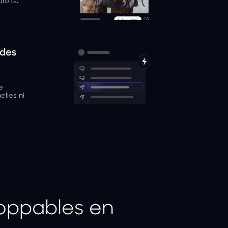
roits.
 des
s
e
elles ni
oppables en