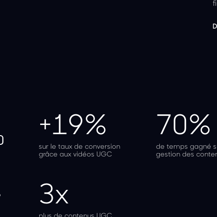
f
D
+19%
70%
0
sur le taux de conversion
de temps gagné su
grâce aux vidéos UGC
gestion des conte
3x
o
plus de contenus UGC