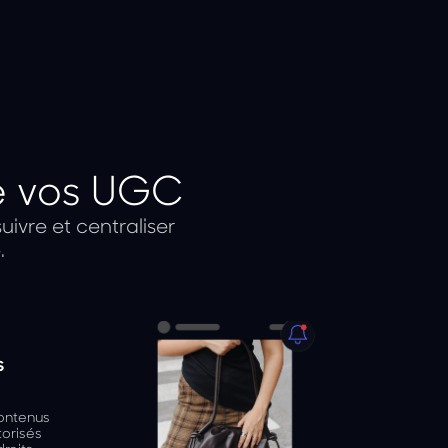
 de vos UGC
ivre et centraliser
.
s
contenus
torisés