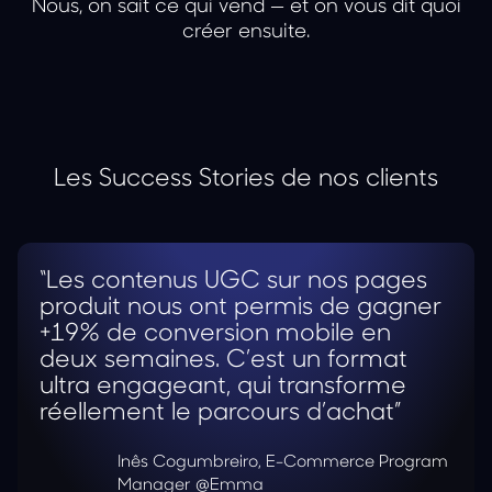
Nous, on sait ce qui vend — et on vous dit quoi
créer ensuite.
Les Success Stories de nos clients
“Les contenus UGC sur nos pages
produit nous ont permis de gagner
+19% de conversion mobile en
deux semaines. C’est un format
ultra engageant, qui transforme
réellement le parcours d’achat”
Inês Cogumbreiro, E-Commerce Program
Manager @Emma