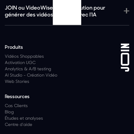
JOIN ou VideoWise : quelle solution pour
générer des vidéos produits avec l'IA
Vous ne possédez pas d’UGC
Vous voulez intégrer des vidéos shoppables sans
mesure ou benchmark précis
Produits
Vidéos Shoppables
Activation UGC
Analytics
&
A/B testing
AI Studio - Création Vidéo
Web Stories
Ressources
Cas Clients
Blog
Études et analyses
Centre d'aide