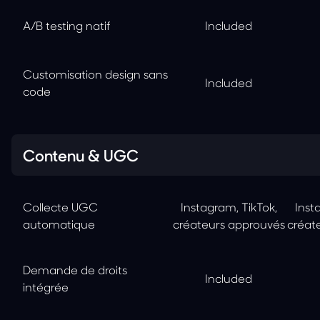
A/B testing natif
Included
Customisation design sans
Included
code
Contenu & UGC
Collecte UGC
Instagram, TikTok,
Inst
automatique
créateurs approuvés
créat
Demande de droits
Included
intégrée