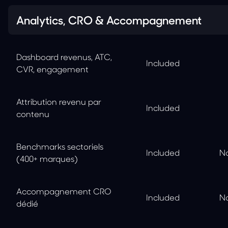
Analytics, CRO & Accompagnement
Dashboard revenus, ATC,
Included
CVR, engagement
Attribution revenu par
Included
contenu
Benchmarks sectoriels
Included
No
(400+ marques)
Accompagnement CRO
Included
No
dédié