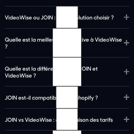
VideoWise ou JOIN : quelle solution choisir ?
Quelle est la meilleure alternative à VideoWise
?
alternatives à VideoWise
Quelle est la différence entre JOIN et
VideoWise ?
JOIN est-il compatible avec Shopify ?
Vous souhaitez maximiser vos conversions
Vous gérez plusieurs marchés ou langues
JOIN vs VideoWise : comparaison des tarifs
Vous souhaitez industrialiser votre production UGC
Vous souhaitez couvrir tout votre catalogue avec
des vidéos produits