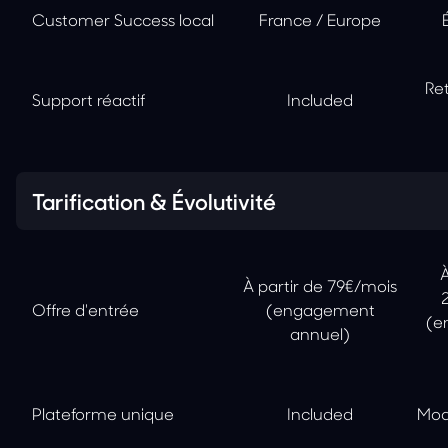
Customer Success local
France / Europe
Ret
Support réactif
Included
Tarification & Évolutivité
À
À partir de 79€/mois
Offre d'entrée
(engagement
(e
annuel)
Plateforme unique
Included
Mod